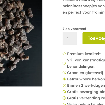
beloningssnoepjes van
en perfect voor traini
7 op voorraad
Trainers
Toevoe
Paard
aantal
Premium kwaliteit

Vrij van kunstmati

behandelingen.
Graan en glutenvrij
r
Betrouwbare herko

Binnen 2 werkdagen
}
Gratis bezorging bi

Gratis verzending r
R
Veilig online betalen
~