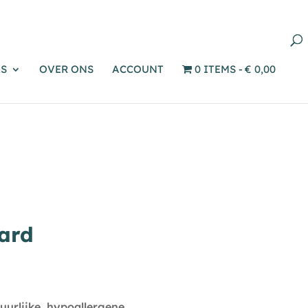
Producten
zoeken
S
OVER ONS
ACCOUNT
0 ITEMS
€ 0,00
ard
uurlijke, hypoallergene