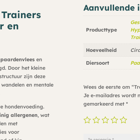
Aanvullende 
 Trainers
Ges
r en
Producttype
Hyp
Tra
Hoeveelheid
Cir
paardenvlees
en
Diersoort
Paa
d. Door het kleine
structuur zijn deze
, wandelen en mentale
Wees de eerste om “Tr
.
Je e-mailadres wordt n
gemarkeerd met
*
ere hondenvoeding.
inig allergenen
, wat
den met
ies voor