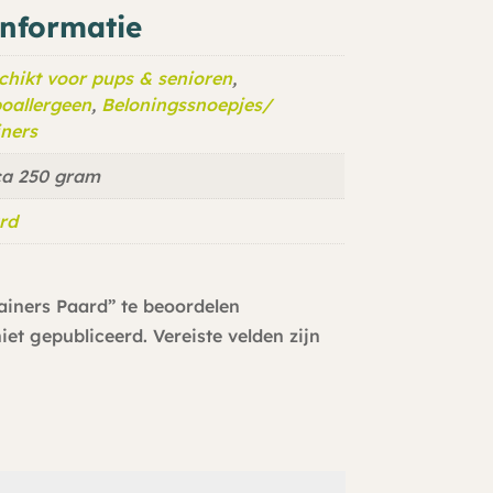
informatie
chikt voor pups & senioren
,
oallergeen
,
Beloningssnoepjes/
iners
ca 250 gram
rd
ainers Paard” te beoordelen
iet gepubliceerd.
Vereiste velden zijn