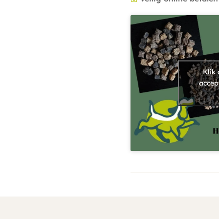
Klik
accep