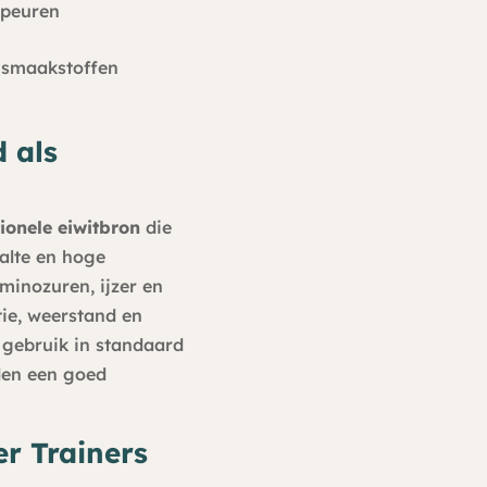
speuren
n smaakstoffen
 als
ionele eiwitbron
die
halte en hoge
minozuren, ijzer en
ie, weerstand en
 gebruik in standaard
den een goed
er Trainers