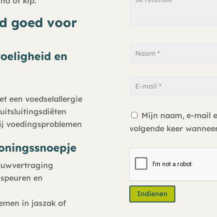
nd of kip.
rd goed voor
voeligheid en
t een voedselallergie
uitsluitingsdiëten
Mijn naam, e-mail e
ij voedingsproblemen
volgende keer wanneer 
loningssnoepje
kauwvertraging
 speuren en
Indienen
emen in jaszak of