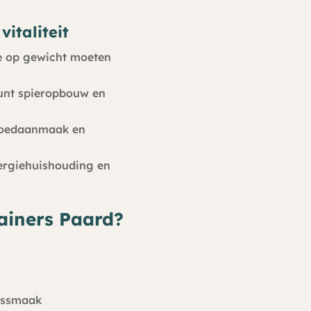
italiteit
ie op gewicht moeten
eunt spieropbouw en
 bloedaanmaak en
nergiehuishouding en
ainers Paard?
eessmaak