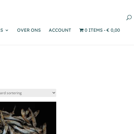
Producten
zoeken
S
OVER ONS
ACCOUNT
0 ITEMS
€ 0,00