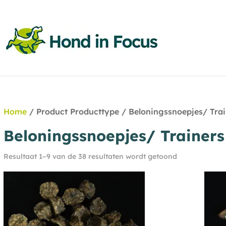
Home
/ Product Producttype / Beloningssnoepjes/ Trai
Beloningssnoepjes/ Trainers
Resultaat 1–9 van de 38 resultaten wordt getoond