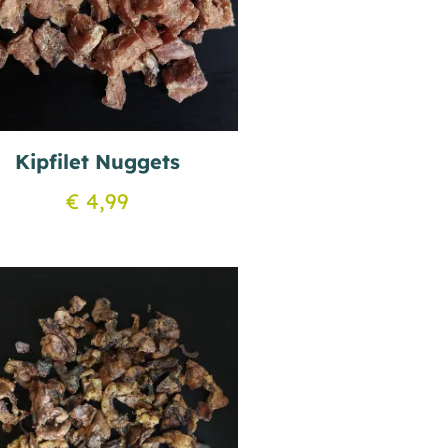
Kipfilet Nuggets
€
4,99