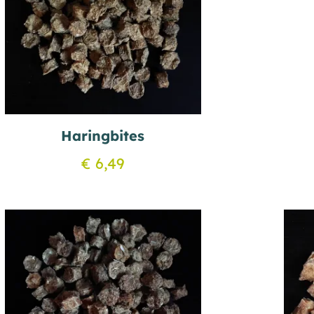
Haringbites
€
6,49