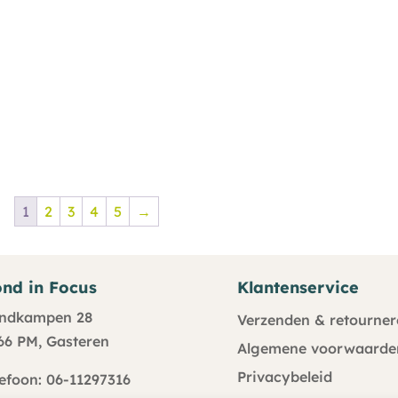
1
2
3
4
5
→
nd in Focus
Klantenservice
ndkampen 28
Verzenden & retourner
66 PM, Gasteren
Algemene voorwaarde
Privacybeleid
lefoon: 06-11297316