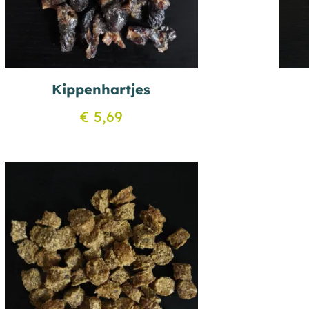
Kippenhartjes
€
5,69