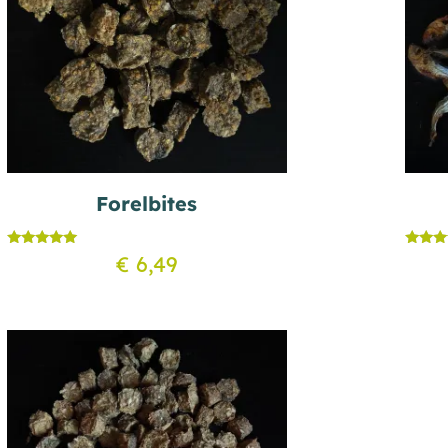
Forelbites
Gewaardeerd
Gewaar
€
6,49
5.00
5.00
uit 5
uit 5