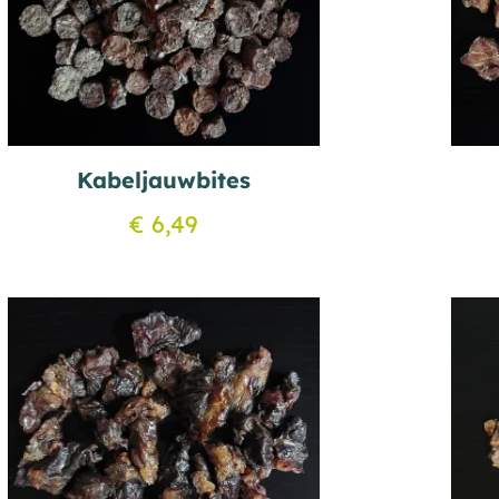
Kabeljauwbites
€
6,49