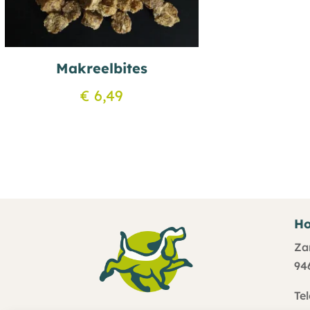
Makreelbites
€
6,49
Ho
Za
94
Te