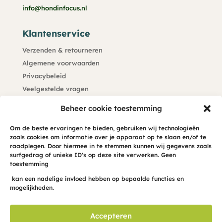
info@hondinfocus.nl
Klantenservice
Verzenden & retourneren
Algemene voorwaarden
Privacybeleid
Veelgestelde vragen
Kennisdatabank
Beheer cookie toestemming
Klachtenprocedure
Om de beste ervaringen te bieden, gebruiken wij technologieën
zoals cookies om informatie over je apparaat op te slaan en/of te
Blijf op de hoogte
raadplegen. Door hiermee in te stemmen kunnen wij gegevens zoals
surfgedrag of unieke ID's op deze site verwerken. Geen
Meld je hier aan voor de maandelijkse hond-INFO-cus
toestemming
in je mailbox
kan een nadelige invloed hebben op bepaalde functies en
mogelijkheden.
Accepteren