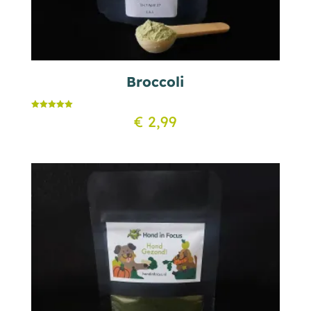
Broccoli
Gewaardeerd
€
2,99
5.00
uit 5