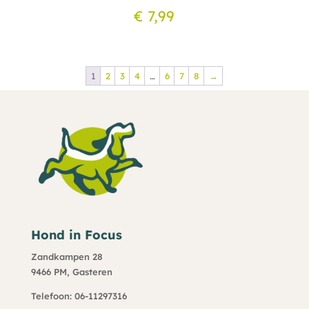
€
7,99
1
2
3
4
…
6
7
8
→
Hond in Focus
Zandkampen 28
9466 PM, Gasteren
Telefoon: 06-11297316