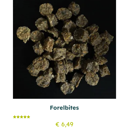
Forelbites
Gewaardeerd
€
6,49
5.00
uit 5