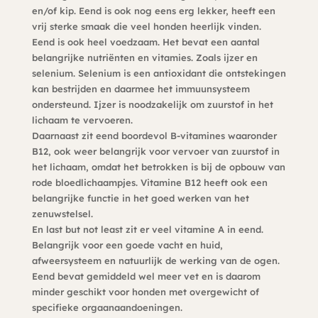
en/of kip. Eend is ook nog eens erg lekker, heeft een
vrij sterke smaak die veel honden heerlijk vinden.
Eend is ook heel voedzaam. Het bevat een aantal
belangrijke nutriënten en vitamies. Zoals ijzer en
selenium. Selenium is een antioxidant die ontstekingen
kan bestrijden en daarmee het immuunsysteem
ondersteund. Ijzer is noodzakelijk om zuurstof in het
lichaam te vervoeren.
Daarnaast zit eend boordevol B-vitamines waaronder
B12, ook weer belangrijk voor vervoer van zuurstof in
het lichaam, omdat het betrokken is bij de opbouw van
rode bloedlichaampjes. Vitamine B12 heeft ook een
belangrijke functie in het goed werken van het
zenuwstelsel.
En last but not least zit er veel vitamine A in eend.
Belangrijk voor een goede vacht en huid,
afweersysteem en natuurlijk de werking van de ogen.
Eend bevat gemiddeld wel meer vet en is daarom
minder geschikt voor honden met overgewicht of
specifieke orgaanaandoeningen.