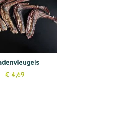
ndenvleugels
€
4,69