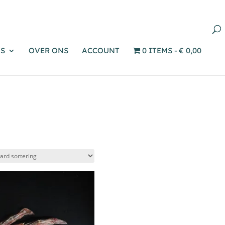
Producten
zoeken
S
OVER ONS
ACCOUNT
0 ITEMS
€ 0,00