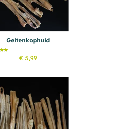
Geitenkophuid
deerd
€
5,99