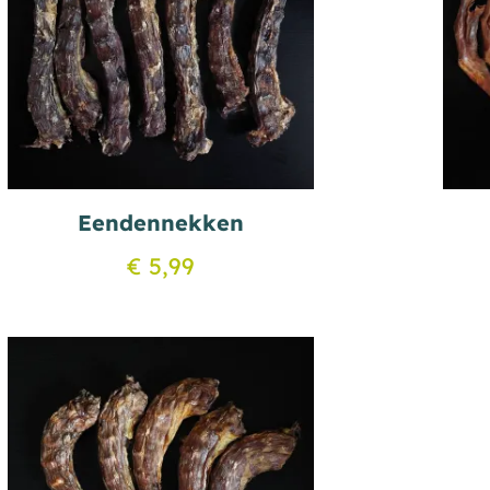
Eendennekken
€
5,99