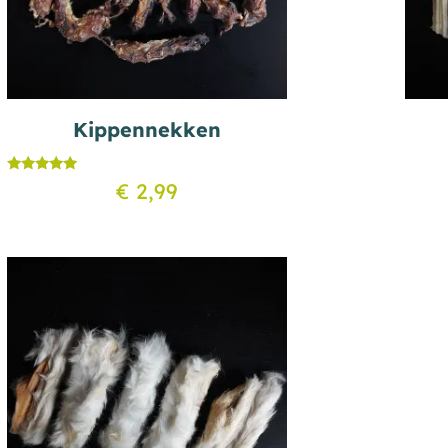
Kippennekken
Gewaardeerd
€
2,99
5.00
uit 5