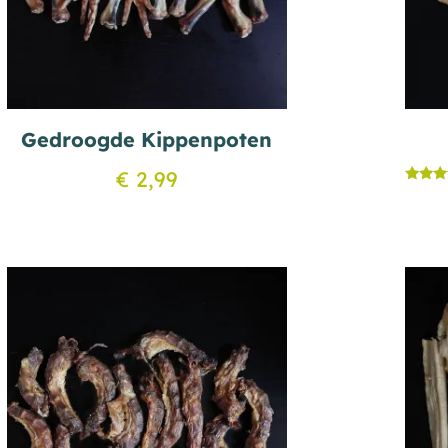
Gedroogde Kippenpoten
€
2,99
Gewaar
5.00
uit 5