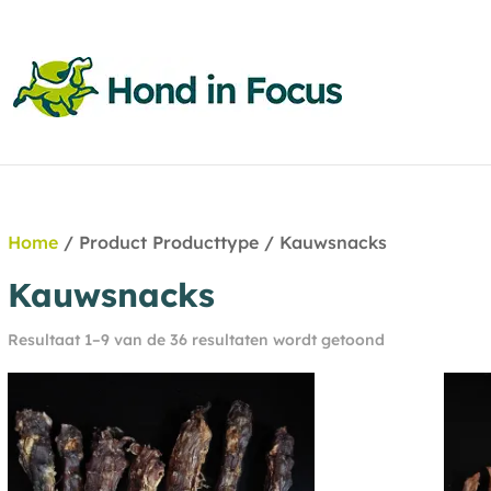
Home
/ Product Producttype / Kauwsnacks
Kauwsnacks
Resultaat 1–9 van de 36 resultaten wordt getoond