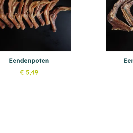
Eendenpoten
Ee
€
5,49