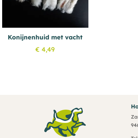
Konijnenhuid met vacht
€
4,49
Ho
Za
94