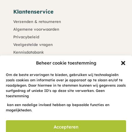
Klantenservice
Verzenden & retourneren
Algemene voorwaarden
Privacybeleid
Veelgestelde vragen
Kennisdatabank
Klachtenprocedure
Beheer cookie toestemming
Blijf op de hoogte
Om de beste ervaringen te bieden, gebruiken wij technologieën
zoals cookies om informatie over je apparaat op te slaan en/of te
Meld je hier aan voor de maandelijkse hond-INFO-cus
raadplegen. Door hiermee in te stemmen kunnen wij gegevens zoals
surfgedrag of unieke ID's op deze site verwerken. Geen
in je mailbox
toestemming
kan een nadelige invloed hebben op bepaalde functies en
mogelijkheden.
Accepteren