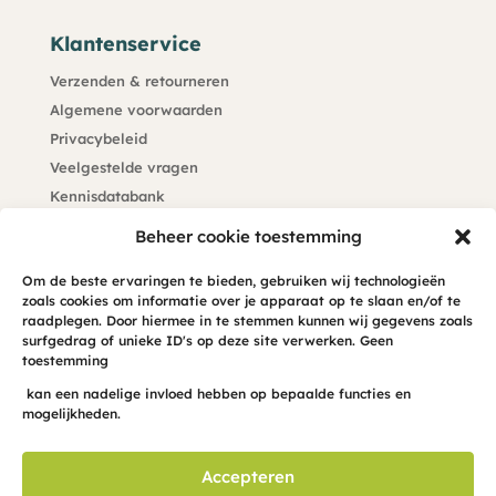
Klantenservice
Verzenden & retourneren
Algemene voorwaarden
Privacybeleid
Veelgestelde vragen
Kennisdatabank
Klachtenprocedure
Beheer cookie toestemming
Blijf op de hoogte
Om de beste ervaringen te bieden, gebruiken wij technologieën
zoals cookies om informatie over je apparaat op te slaan en/of te
Meld je hier aan voor de maandelijkse hond-INFO-cus
raadplegen. Door hiermee in te stemmen kunnen wij gegevens zoals
surfgedrag of unieke ID's op deze site verwerken. Geen
in je mailbox
toestemming
kan een nadelige invloed hebben op bepaalde functies en
mogelijkheden.
Accepteren