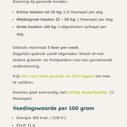
Dosering bij gezonde honden:
Kleine honden tot 10 kg:
1/2 theelepel per dag
Middelgrote honden 15 – 30 kg:
1 theelepel per dag
Grote honden >30 kg:
1 afgestreken eetlepel per
dag
Gebruik maximaal
3 keer per week
.
Dagelijks gebruik wordt afgeraden. Wissel af met
andere groente- en fruitpoeders voor een gevarieerde
ondersteuning.
Kijk
hier voor meer groente- en fruit toppers
om mee
te variëren.
Doseren gaat eenvoudig met
handig doseerlepeltje
(½
theelepel).
Voedingswaarde per 100 gram
Energie: 282 kcal / 1133 KJ
Eiwit: 11 g