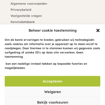
Algemene voorwaarden
Privacybeleid
Veelgestelde vragen
Kennisdatabank
Klachtenprocedure
Beheer cookie toestemming
Blijf op de hoogte
Om de beste ervaringen te bieden, gebruiken wij technologieën
zoals cookies om informatie over je apparaat op te slaan en/of te
Meld je hier aan voor de maandelijkse hond-INFO-cus
raadplegen. Door hiermee in te stemmen kunnen wij gegevens zoals
surfgedrag of unieke ID's op deze site verwerken. Geen
in je mailbox
toestemming
kan een nadelige invloed hebben op bepaalde functies en
mogelijkheden.
Accepteren
Weigeren
Bekijk voorkeuren