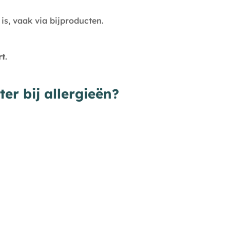
is, vaak via bijproducten.
rt
.
er bij allergieën?