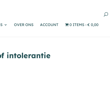
Producten
zoeken
S
OVER ONS
ACCOUNT
0 ITEMS
€ 0,00
f intolerantie