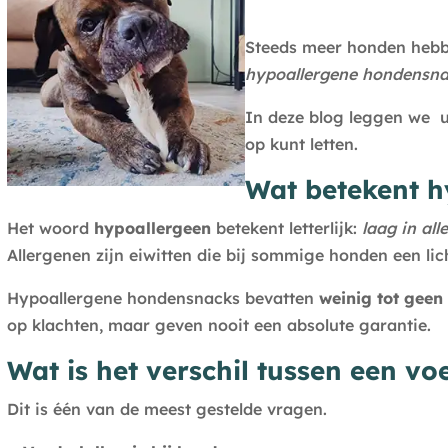
Steeds meer honden hebb
hypoallergene hondensn
In deze blog leggen we u
op kunt letten.
Wat betekent h
Het woord
hypoallergeen
betekent letterlijk:
laag in all
Allergenen zijn eiwitten die bij sommige honden een li
Hypoallergene hondensnacks bevatten
weinig tot geen 
op klachten, maar geven nooit een absolute garantie.
Wat is het verschil tussen een vo
Dit is één van de meest gestelde vragen.