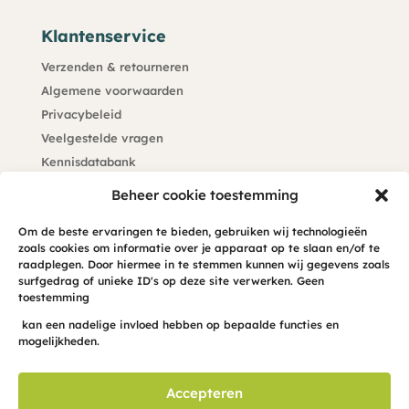
Klantenservice
Verzenden & retourneren
Algemene voorwaarden
Privacybeleid
Veelgestelde vragen
Kennisdatabank
Klachtenprocedure
Beheer cookie toestemming
Blijf op de hoogte
Om de beste ervaringen te bieden, gebruiken wij technologieën
zoals cookies om informatie over je apparaat op te slaan en/of te
Meld je hier aan voor de maandelijkse hond-INFO-cus
raadplegen. Door hiermee in te stemmen kunnen wij gegevens zoals
surfgedrag of unieke ID's op deze site verwerken. Geen
in je mailbox
toestemming
kan een nadelige invloed hebben op bepaalde functies en
mogelijkheden.
Accepteren