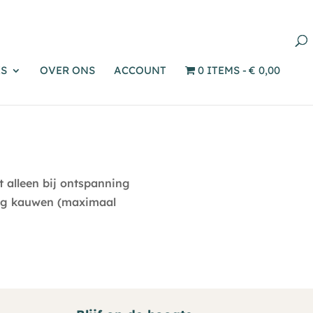
Producten
zoeken
S
OVER ONS
ACCOUNT
0 ITEMS
€ 0,00
 alleen bij ontspanning
rig kauwen (maximaal