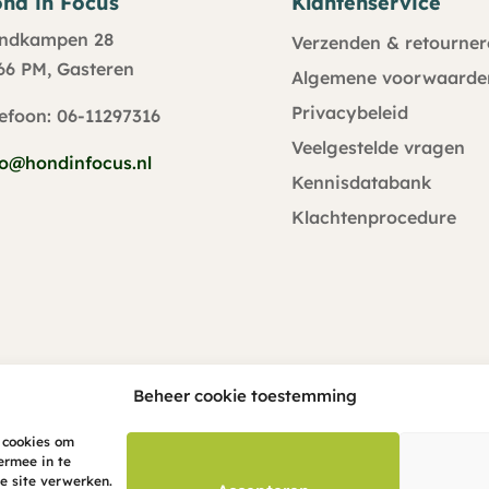
nd in Focus
Klantenservice
ndkampen 28
Verzenden & retourner
66 PM, Gasteren
Algemene voorwaarde
Privacybeleid
lefoon: 06-11297316
Veelgestelde vragen
fo@hondinfocus.nl
Kennisdatabank
Klachtenprocedure
Beheer cookie toestemming
 cookies om
ermee in te
e site verwerken.