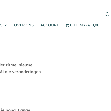
Producten
zoeken
S
OVER ONS
ACCOUNT
0 ITEMS
€ 0,00
er ritme, nieuwe
 Al die veranderingen
r je hond. Lange