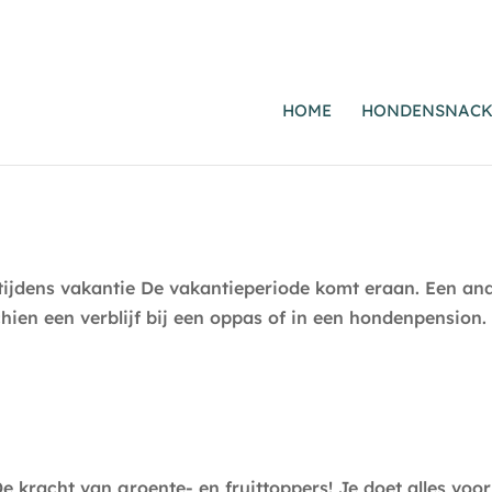
HOME
HONDENSNACK
tijdens vakantie De vakantieperiode komt eraan. Een and
ien een verblijf bij een oppas of in een hondenpension.
e kracht van groente- en fruittoppers! Je doet alles voo