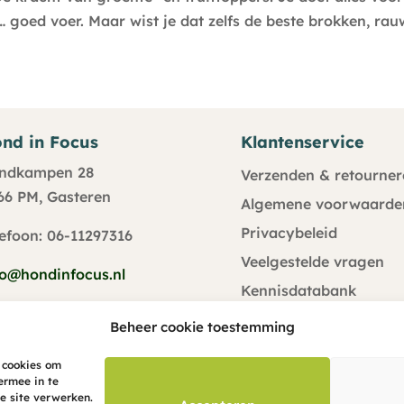
 goed voer. Maar wist je dat zelfs de beste brokken, rauw
nd in Focus
Klantenservice
ndkampen 28
Verzenden & retourner
66 PM, Gasteren
Algemene voorwaarde
Privacybeleid
lefoon: 06-11297316
Veelgestelde vragen
fo@hondinfocus.nl
Kennisdatabank
Klachtenprocedure
Beheer cookie toestemming
 cookies om
ermee in te
e site verwerken.