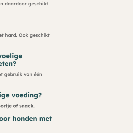
n daardoor geschikt
iet hard. Ook geschikt
voelige
eten?
et gebruik van één
dige voeding?
ortje of snack
.
 voor honden met