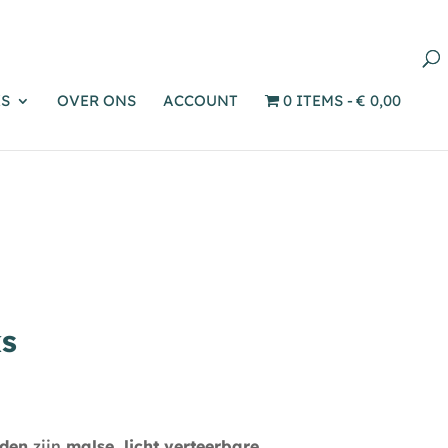
Producten
zoeken
S
OVER ONS
ACCOUNT
0 ITEMS
€ 0,00
ks
nden
zijn
malse, licht verteerbare