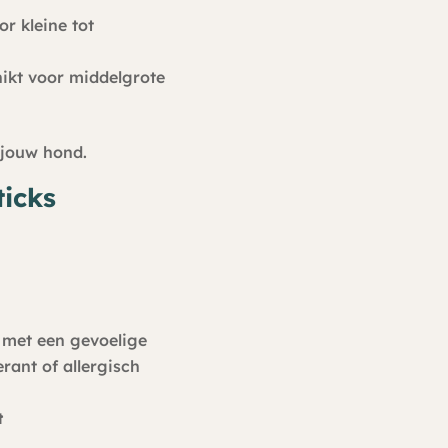
or kleine tot
ikt voor middelgrote
r jouw hond.
icks
 met een gevoelige
erant of allergisch
t