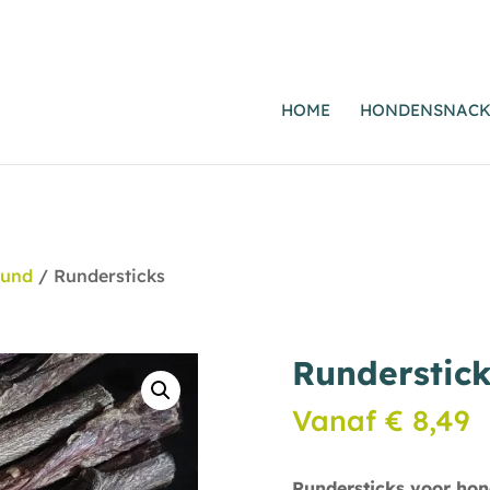
HOME
HONDENSNACK
Rund
/ Rundersticks
Runderstic
Vanaf
€
8,49
Rundersticks voor ho