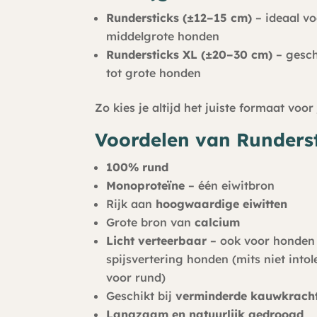
Rundersticks (±12–15 cm)
– ideaal vo
middelgrote honden
Rundersticks XL (±20–30 cm)
– gesch
tot grote honden
Zo kies je altijd het juiste formaat voo
Voordelen van Runderst
100% rund
Monoproteïne
– één eiwitbron
Rijk aan
hoogwaardige eiwitten
Grote bron van
calcium
Licht verteerbaar
– ook voor honden
spijsvertering honden (mits niet intol
voor rund)
Geschikt bij
verminderde kauwkrach
Langzaam en natuurlijk gedroogd