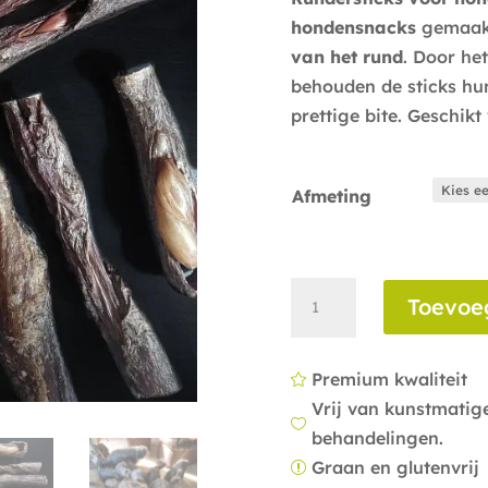
hondensnacks
gemaak
van het rund
. Door he
behouden de sticks hu
prettige bite. Geschik
Afmeting
Rundersticks
Toevoe
aantal
Premium kwaliteit

Vrij van kunstmati

behandelingen.
Graan en glutenvrij
r