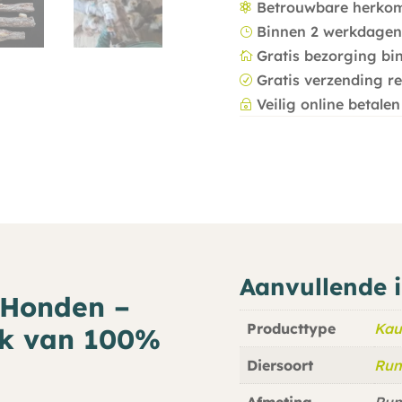
Betrouwbare herko

Binnen 2 werkdagen
}
Gratis bezorging bi

Gratis verzending r
R
Veilig online betalen
~
Aanvullende 
 Honden –
Producttype
Kau
k van 100%
Diersoort
Run
Afmeting
Run