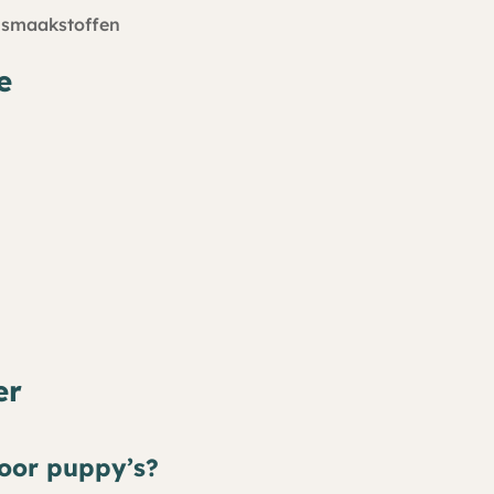
n smaakstoffen
e
er
voor puppy’s?