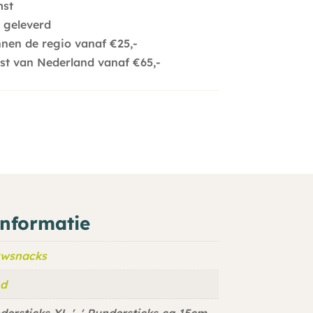
mst
 geleverd
nnen de regio vanaf €25,-
est van Nederland vanaf €65,-
informatie
wsnacks
d
dersticks XL ', ' Rundersticks ca 15cm