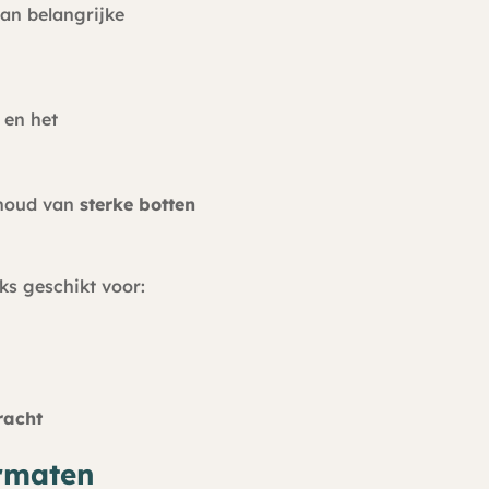
van belangrijke
 en het
ehoud van
sterke botten
ks geschikt voor:
racht
ormaten