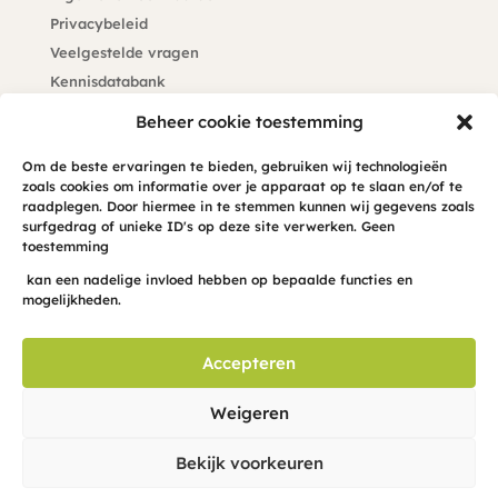
Privacybeleid
Veelgestelde vragen
Kennisdatabank
Klachtenprocedure
Beheer cookie toestemming
Blijf op de hoogte
Om de beste ervaringen te bieden, gebruiken wij technologieën
zoals cookies om informatie over je apparaat op te slaan en/of te
raadplegen. Door hiermee in te stemmen kunnen wij gegevens zoals
Meld je hier aan voor de maandelijkse hond-INFO-cus
surfgedrag of unieke ID's op deze site verwerken. Geen
in je mailbox
toestemming
kan een nadelige invloed hebben op bepaalde functies en
mogelijkheden.
Accepteren
Weigeren
Bekijk voorkeuren
© 2026 – Hond in Focus