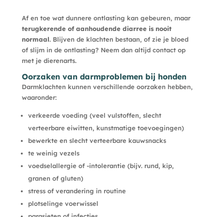
Af en toe wat dunnere ontlasting kan gebeuren, maar
terugkerende of aanhoudende diarree is nooit
normaal
. Blijven de klachten bestaan, of zie je bloed
of slijm in de ontlasting? Neem dan altijd contact op
met je dierenarts.
Oorzaken van darmproblemen bij honden
Darmklachten kunnen verschillende oorzaken hebben,
waaronder:
verkeerde voeding (veel vulstoffen, slecht
verteerbare eiwitten, kunstmatige toevoegingen)
bewerkte en slecht verteerbare kauwsnacks
te weinig vezels
voedselallergie of -intolerantie (bijv. rund, kip,
granen of gluten)
stress of verandering in routine
plotselinge voerwissel
parasieten of infecties