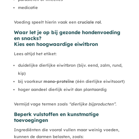
medicatie
Voeding speelt hierin vaak een
cruciale rol
.
Waar let je op bij gezonde hondenvoeding
en snacks?
Kies een hoogwaardige eiwitbron
Lees altijd het etiket:
duidelijke dierlijke eiwitbron (bijv. eend, zalm, rund,
kip)
bij voorkeur
mono-proteïne
(één dierlijke eiwitsoort)
hoger aandeel dierlijk eiwit dan plantaardig
Vermijd vage termen zoals
“dierlijke bijproducten”
.
Beperk vulstoffen en kunstmatige
toevoegingen
Ingrediënten die vooral vullen maar weinig voeden,
kunnen de darmen belasten, zoals: