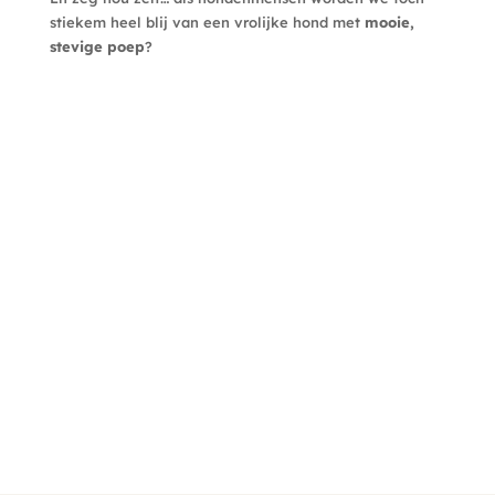
stiekem heel blij van een vrolijke hond met
mooie,
stevige poep
?