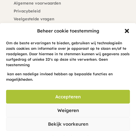
Algemene voorwaarden
Privacybeleid
Veelgestelde vragen
Kennisdatabank
Beheer cookie toestemming
Klachtenprocedure
Om de beste ervaringen te bieden, gebruiken wij technologieën
zoals cookies om informatie over je apparaat op te slaan en/of te
Blijf op de hoogte
raadplegen. Door hiermee in te stemmen kunnen wij gegevens zoals
surfgedrag of unieke ID's op deze site verwerken. Geen
Meld je hier aan voor de maandelijkse hond-INFO-cus
toestemming
in je mailbox
kan een nadelige invloed hebben op bepaalde functies en
mogelijkheden.
Accepteren
Weigeren
Bekijk voorkeuren
© 2026 – Hond in Focus