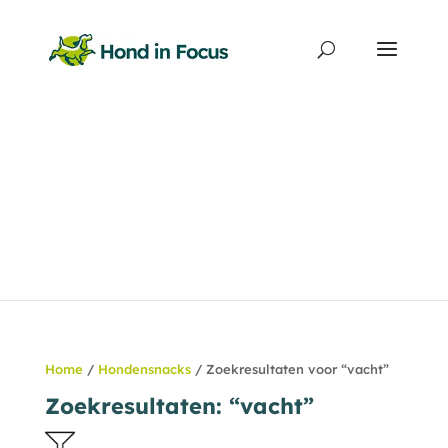
Producten
zoeken
Home
/
Hondensnacks
/ Zoekresultaten voor “vacht”
Zoekresultaten: “vacht”