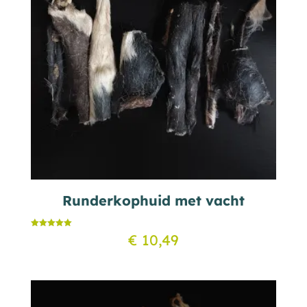
Runderkophuid met vacht
Gewaardeerd
€
10,49
5.00
uit 5