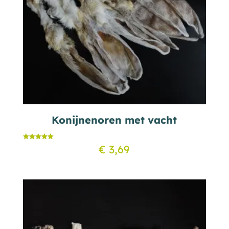
Konijnenoren met vacht
Gewaardeerd
€
3,69
5.00
uit 5